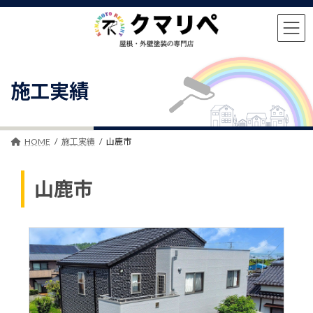
コ
ナ
ン
ビ
テ
ゲ
ン
ー
ツ
シ
へ
ョ
施工実績
ス
ン
キ
に
ッ
移
プ
動
HOME
施工実績
山鹿市
山鹿市