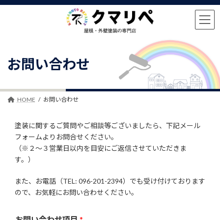
コ
ナ
ン
ビ
テ
ゲ
ン
ー
ツ
シ
へ
ョ
お問い合わせ
ス
ン
キ
に
ッ
移
プ
動
HOME
お問い合わせ
塗装に関するご質問やご相談等ございましたら、下記メール
フォームよりお問合せください。
（※２～３営業日以内を目安にご返信させていただきま
す。）
また、お電話（TEL: 096-201-2394）でも受け付けております
ので、お気軽にお問い合わせください。
お問い合わせ項目
*