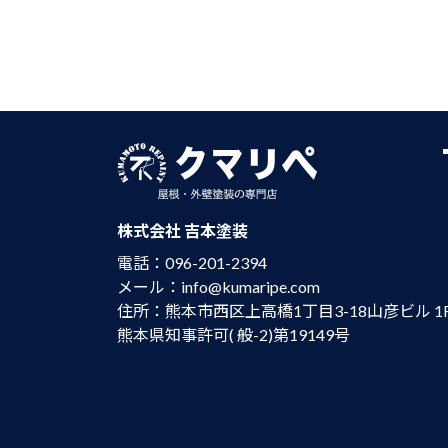
投
稿
の
ペ
ー
株式会社 吉本塗装
ジ
電話：096-201-2394
メール：info@kumaripe.com
送
住所：熊本市西区上高橋1丁目3-18山彦ビル 1
り
熊本県知事許可( 般-2)第19149号