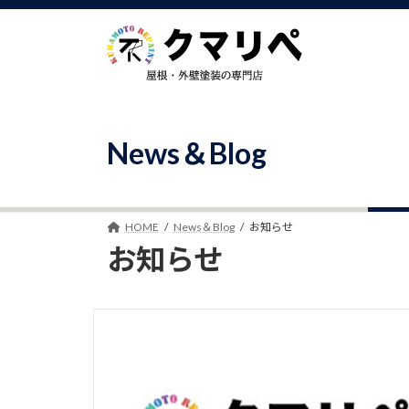
コ
ナ
ン
ビ
テ
ゲ
ン
ー
ツ
シ
へ
ョ
ス
ン
News＆Blog
キ
に
ッ
移
プ
動
HOME
News＆Blog
お知らせ
お知らせ