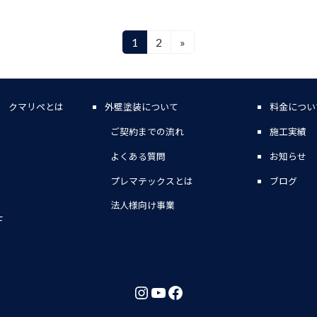
1
2
»
固
固
定
定
ペ
ペ
ー
ー
クマリペとは
外壁塗装について
料金につい
ジ
ジ
ご契約までの流れ
施工実績
よくある質問
お知らせ
プレマテックスとは
ブログ
法人様向け事業
F
Instagram
YouTube
Facebook