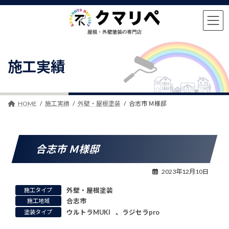
コ
ナ
ン
ビ
テ
ゲ
ン
ー
ツ
シ
へ
ョ
施工実績
ス
ン
キ
に
ッ
移
プ
動
HOME
施工実績
外壁・屋根塗装
合志市 Ｍ様邸
合志市 Ｍ様邸
2023年12月10日
施工タイプ
外壁・屋根塗装
施工地域
合志市
塗装タイプ
ウルトラMUKI
、
ラジセラpro