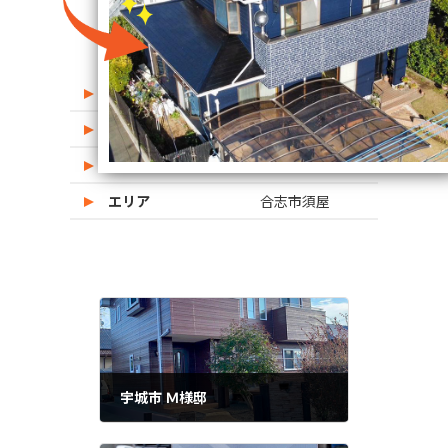
屋根使用塗料
ウルトラMUKI
外壁使用塗料
ラジセラpro
使用材料/グレード
プレマテックス
エリア
合志市須屋
宇城市 Ｍ様邸
前の記事
2023年11月23日