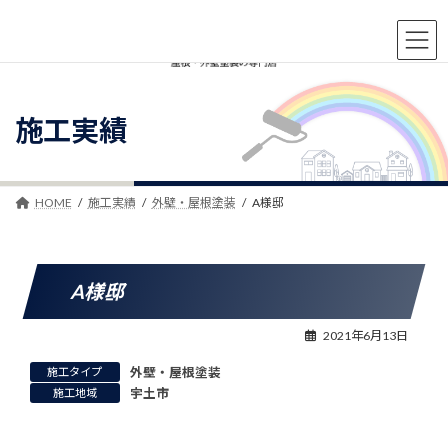
コ
ナ
ン
ビ
テ
ゲ
ン
ー
ツ
シ
へ
ョ
施工実績
ス
ン
キ
に
ッ
移
プ
動
HOME
施工実績
外壁・屋根塗装
A様邸
A様邸
2021年6月13日
施工タイプ
外壁・屋根塗装
施工地域
宇土市