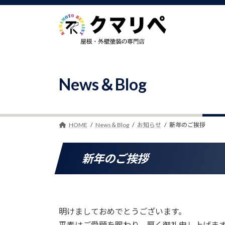
コ
ナ
ン
ビ
テ
ゲ
ン
ー
ツ
シ
へ
ョ
ス
ン
News＆Blog
キ
に
ッ
移
プ
動
HOME
News＆Blog
お知らせ
新年のご挨拶
新年のご挨拶
明けましておめでとうございます。
平素はご愛顧を賜わり、厚く御礼申し上げま